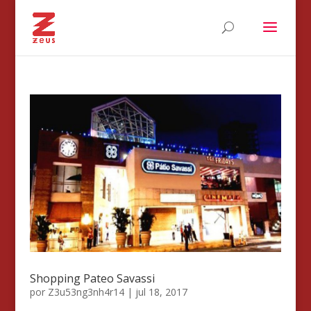
Shopping Pateo Savassi
por
Z3u53ng3nh4r14
|
jul 18, 2017