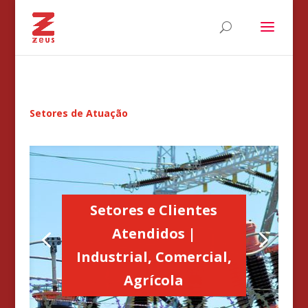
Setores de Atuação
Setores e Clientes
Atendidos |
Industrial, Comercial,
Agrícola