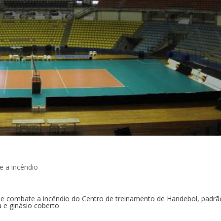
e a incêndio
 e de combate a incêndio do Centro de treinamento de Handebol, padr
 e ginásio coberto