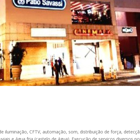
s de iluminação, CFTV, automação, som, distribuição de força, detec
iais e água fria (castelo de água). Execução de serviços diversos p