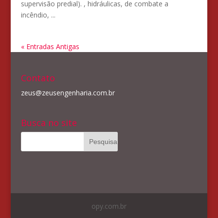
supervisão predial). , hidráulicas, de combate a
incêndio, ...
« Entradas Antigas
Contato
zeus@zeusengenharia.com.br
Busca no site
opy.com.br