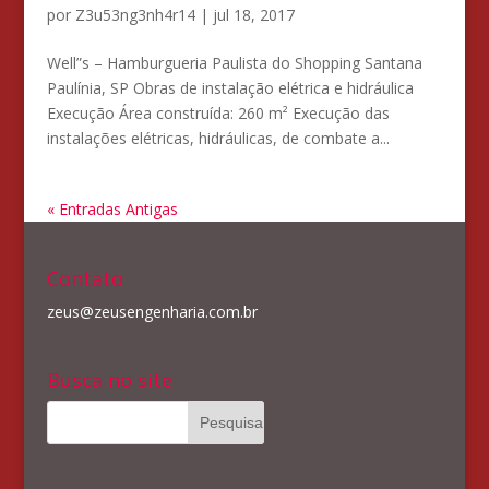
por
Z3u53ng3nh4r14
|
jul 18, 2017
Well”s – Hamburgueria Paulista do Shopping Santana
Paulínia, SP Obras de instalação elétrica e hidráulica
Execução Área construída: 260 m² Execução das
instalações elétricas, hidráulicas, de combate a...
« Entradas Antigas
Contato
zeus@zeusengenharia.com.br
Busca no site