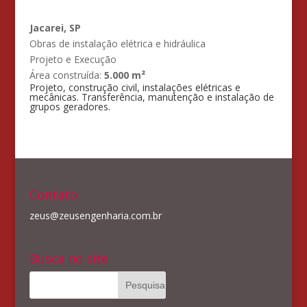
Jacarei, SP
Obras de instalação elétrica e hidráulica
Projeto e Execução
Área construída:
5.000 m²
Projeto, construção civil, instalações elétricas e
mecânicas. Transferência, manutenção e instalação de
grupos geradores.
Contato
zeus@zeusengenharia.com.br
Busca no site